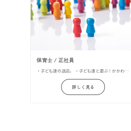
保育士 / 正社員
・子ども達の送迎。 ・子ども達と遊ぶ！かかわる！課題を通して子ども達の発達支援を行います。 ・小学生の子ども達の宿題の補助、等・・・ 障害児通所支援施設で指導員スタッフのお仕事です。
詳しく見る