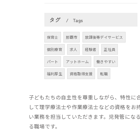
タグ
Tags
保育士
那覇市
放課後等デイサービス
個別療育
求人
経験者
正社員
パート
アットホーム
働きやすい
福利厚生
資格取得支援
転職
子どもたちの自主性を尊重しながら、特性に
して理学療法士や作業療法士などの資格をお
い業務を担当していただきます。児発管にな
る職場です。