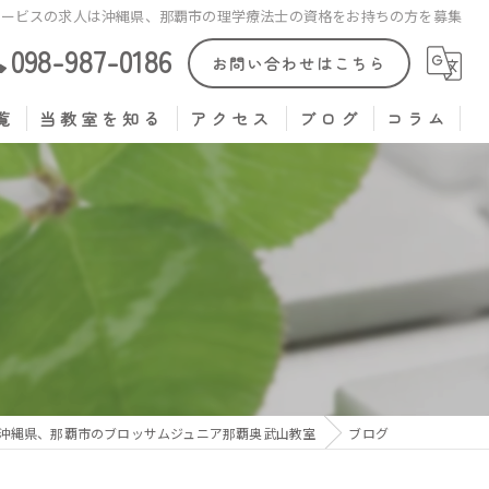
サービスの求人は沖縄県、那覇市の理学療法士の資格をお持ちの方を募集
098-987-0186
お問い合わせはこちら
覧
当教室を知る
アクセス
ブログ
コラム
保育士
言語聴覚士
児童指導員
作業療法士
理学療法士
沖縄県、那覇市のブロッサムジュニア那覇奥武山教室
ブログ